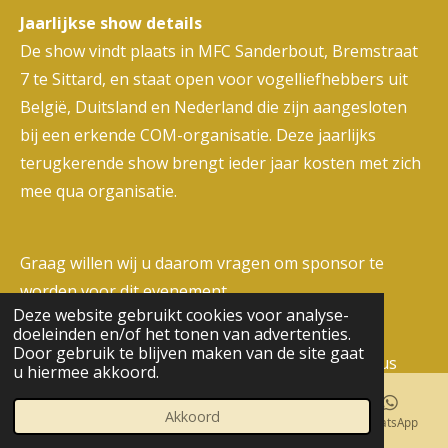
J
aarlijkse show details
De show vindt plaats in MFC Sanderbout, Bremstraat
7 te Sittard, en staat open voor vogelliefhebbers uit
België, Duitsland en Nederland die zijn aangesloten
bij een erkende COM-organisatie. Deze jaarlijks
terugkerende show brengt ieder jaar kosten met zich
mee qua organisatie.
Graag willen wij u daarom vragen om sponsor te
worden voor dit evenement.
Deze website gebruikt cookies voor analyse-
doeleinden en/of het tonen van advertenties.
Sponsoropties en prijzen in natura
Door gebruik te blijven maken van de site gaat
Bedrijven kunnen adverteren in de showcatalogus
u hiermee akkoord.
met prijzen variërend van: €20 voor een kwart pagina,
Akkoord
€30 voor een halve pagina, tot €50 voor een hele
E-mailadres
Telefoonnummer
Kaart
WhatsApp
pagina.