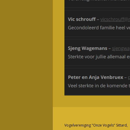
Vogelvereniging "Onze Vogels" Sittard,