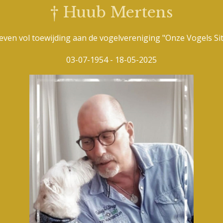
†
Huub Mertens
even vol toewijding aan de vogelvereniging "Onze Vogels Si
03-07-1954 - 18-05-2025