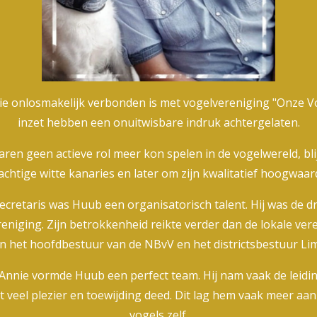
 onlosmakelijk verbonden is met vogelvereniging "Onze Voge
inzet hebben een onuitwisbare indruk achtergelaten.
 jaren geen actieve rol meer kon spelen in de vogelwereld, bl
chtige witte kanaries en later om zijn kwalitatief hoogwaar
secretaris was Huub een organisatorisch talent. Hij was de dr
iging. Zijn betrokkenheid reikte verder dan de lokale veren
n het hoofdbestuur van de NBvV en het districtsbestuur Li
nnie vormde Huub een perfect team. Hij nam vaak de leidin
t veel plezier en toewijding deed. Dit lag hem vaak meer aa
vogels zelf.