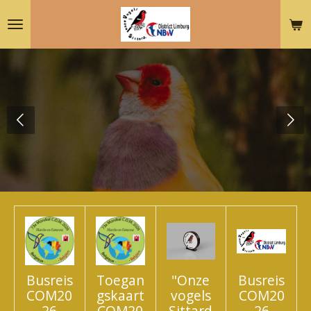
Ga
direct
naar
de
hoofdinhoud
Busreis
Toegan
"Onze
Busreis
COM20
gskaart
vogels
COM20
26
COM20
Sittard
26