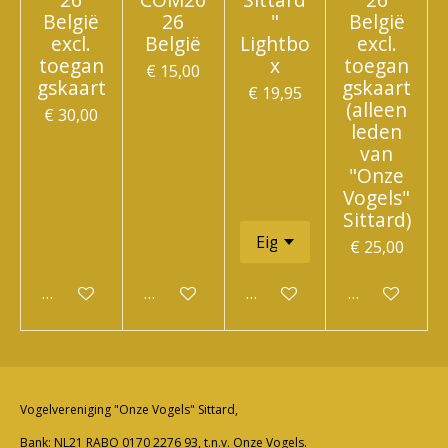
België
26
"
België
excl.
België
Lightbo
excl.
toegan
x
toegan
€ 15,00
gskaart
gskaart
€ 19,95
(alleen
€ 30,00
leden
van
"Onze
Vogels"
Sittard)
€ 25,00
In winkelwagen
In winkelwagen
In winkelwagen
In winkelwa
Vogelvereniging "Onze Vogels" Sittard,
Bank: NL21 RABO 0170 2276 93, t.n.v. Onze Vogels.